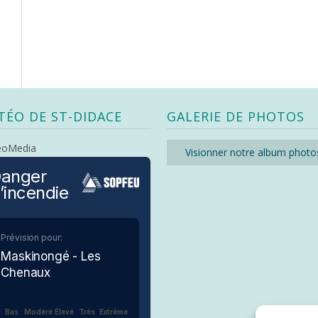
TÉO DE ST-DIDACE
GALERIE DE PHOTOS
eoMedia
Visionner notre album photo
anger
’incendie
Prévision pour:
Maskinongé - Les
Chenaux
Bas
Modéré
Élevé
Très
Extrême