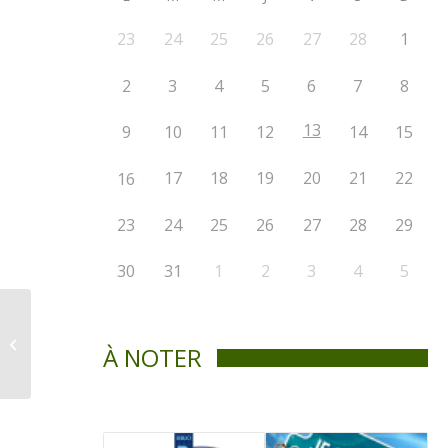
23
24
25
26
27
28
1
2
3
4
5
6
7
8
13
9
10
11
12
14
15
17
18
19
20
21
22
16
23
24
25
26
27
28
29
30
31
1
2
3
4
5
Les ponts de bois de la
Rivière Maskinongé.
À NOTER
Pont du village.