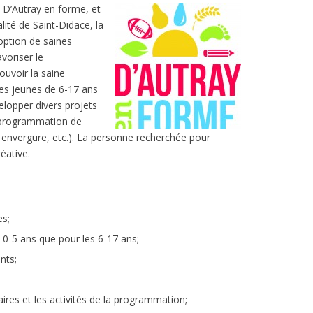
 D’Autray en forme, et
alité de Saint-Didace, la
option de saines
avoriser le
uvoir la saine
les jeunes de 6-17 ans
elopper divers projets
s (programmation de
nde envergure, etc.). La personne recherchée pour
éative.
es;
 0-5 ans que pour les 6-17 ans;
nts;
laires et les activités de la programmation;