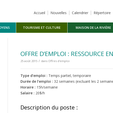
Accueil
Nouvelles
Calendrier
Répertoire
TOYENS
TOURISME ET CULTURE
MAISON DE LA RIVIÈRE
MASKINONGÉ
OFFRE D’EMPLOI : RESSOURCE EN
/
25 août 2015
dans
Offres d'emploi
Type d’emploi :
Temps partiel, temporaire
Durée de l’emploi :
32 semaines (excluant les 2 semain
Horaire :
15h/semaine
Salaire :
20$/h
Description du poste :