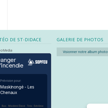
TÉO DE ST-DIDACE
GALERIE DE PHOTOS
eoMedia
Visionner notre album photo
anger
’incendie
Prévision pour:
Maskinongé - Les
Chenaux
Bas
Modéré
Élevé
Très
Extrême