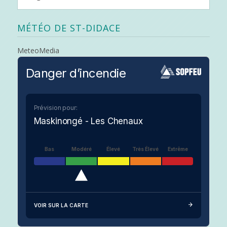
MÉTÉO DE ST-DIDACE
MeteoMedia
Danger d’incendie
Prévision pour:
Maskinongé - Les Chenaux
Bas
Modéré
Élevé
Très Élevé
Extrême
VOIR SUR LA CARTE