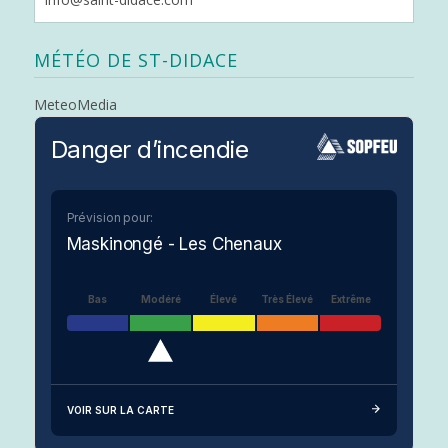
MÉTÉO DE ST-DIDACE
MeteoMedia
Danger d’incendie
Prévision pour:
Maskinongé - Les Chenaux
Bas
Modéré
Élevé
Très Élevé
Extrême
VOIR SUR LA CARTE