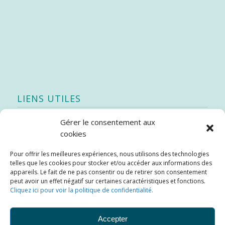
LIENS UTILES
Gérer le consentement aux
Quoi de neuf
cookies
SEAO
Pour offrir les meilleures expériences, nous utilisons des technologies
Stratégie québécoise d’économie d’eau potable
telles que les cookies pour stocker et/ou accéder aux informations des
Bibliothèque
appareils. Le fait de ne pas consentir ou de retirer son consentement
peut avoir un effet négatif sur certaines caractéristiques et fonctions.
Météo locale
Cliquez ici pour voir la politique de confidentialité.
SOPFEU
Accepter