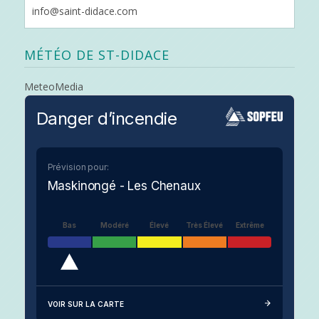
info@saint-didace.com
MÉTÉO DE ST-DIDACE
MeteoMedia
Danger d’incendie
Prévision pour:
Maskinongé - Les Chenaux
Bas
Modéré
Élevé
Très Élevé
Extrême
VOIR SUR LA CARTE