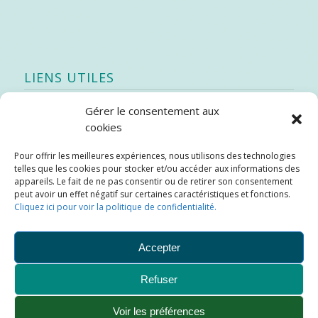
LIENS UTILES
Gérer le consentement aux
Quoi de neuf
cookies
SEAO
Pour offrir les meilleures expériences, nous utilisons des technologies
Stratégie québécoise d’économie d’eau potable
telles que les cookies pour stocker et/ou accéder aux informations des
Bibliothèque
appareils. Le fait de ne pas consentir ou de retirer son consentement
peut avoir un effet négatif sur certaines caractéristiques et fonctions.
Météo locale
Cliquez ici pour voir la politique de confidentialité.
SOPFEU
Accepter
Refuser
Municipalité de Saint-Didace -
Conception :
Kajoom.Ca
Voir les préférences