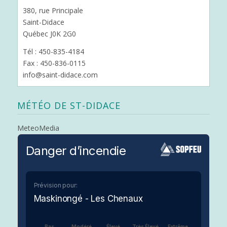
380, rue Principale
Saint-Didace
Québec J0K 2G0
Tél : 450-835-4184
Fax : 450-836-0115
info@saint-didace.com
MÉTÉO DE ST-DIDACE
MeteoMedia
Danger d’incendie
Prévision pour:
Maskinongé - Les Chenaux
Bas
Modéré
Élevé
Très Élevé
Extrême