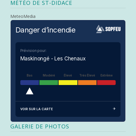
MÉTÉO DE ST-DIDACE
MeteoMedia
Danger d’incendie
Prévision pour:
Maskinongé - Les Chenaux
Bas
Modéré
Élevé
Très Élevé
Extrême
VOIR SUR LA CARTE
GALERIE DE PHOTOS