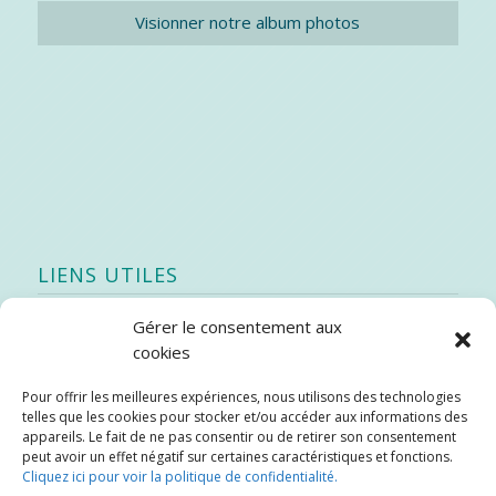
Visionner notre album photos
LIENS UTILES
Gérer le consentement aux
Quoi de neuf
cookies
SEAO
Pour offrir les meilleures expériences, nous utilisons des technologies
Stratégie québécoise d’économie d’eau potable
telles que les cookies pour stocker et/ou accéder aux informations des
Bibliothèque
appareils. Le fait de ne pas consentir ou de retirer son consentement
peut avoir un effet négatif sur certaines caractéristiques et fonctions.
Météo locale
Cliquez ici pour voir la politique de confidentialité.