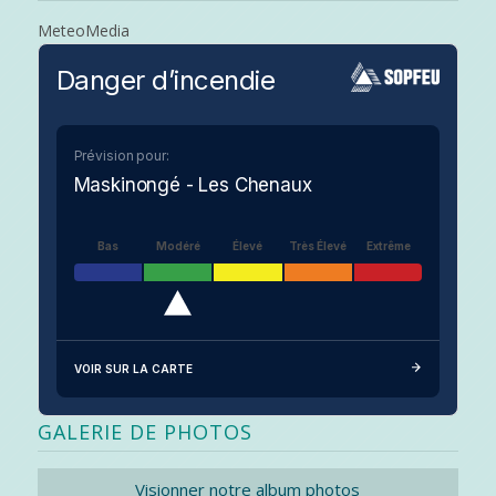
MeteoMedia
Danger d’incendie
Prévision pour:
Maskinongé - Les Chenaux
Bas
Modéré
Élevé
Très Élevé
Extrême
VOIR SUR LA CARTE
GALERIE DE PHOTOS
Visionner notre album photos