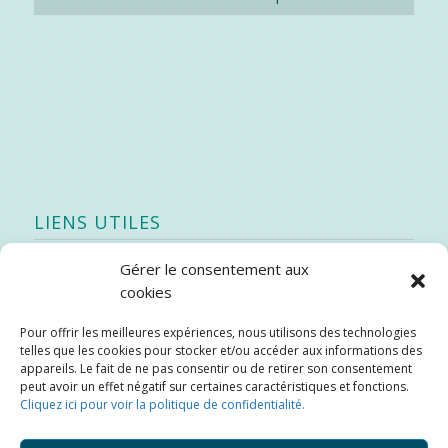
LIENS UTILES
Gérer le consentement aux
Quoi de neuf
cookies
SEAO
Pour offrir les meilleures expériences, nous utilisons des technologies
Stratégie québécoise d’économie d’eau potable
telles que les cookies pour stocker et/ou accéder aux informations des
Bibliothèque
appareils. Le fait de ne pas consentir ou de retirer son consentement
peut avoir un effet négatif sur certaines caractéristiques et fonctions.
Météo locale
Cliquez ici pour voir la politique de confidentialité.
SOPFEU