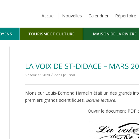
Accueil
Nouvelles
Calendrier
Répertoire
TOYENS
TOURISME ET CULTURE
MAISON DE LA RIVIÈRE
MASKINONGÉ
LA VOIX DE ST-DIDACE – MARS 2
/
27 février 2020
dans
Journal
Monsieur Louis-Edmond Hamelin était un des grands intell
premiers grands scientifiques.
Bonne lecture.
Ouvrir le document PDF d