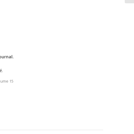
ournal.
é.
lume 15