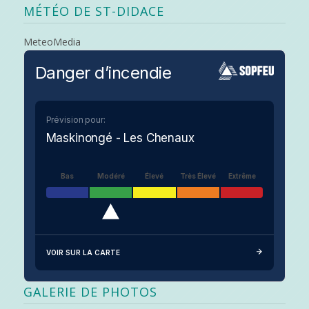
MÉTÉO DE ST-DIDACE
MeteoMedia
Danger d’incendie
Prévision pour:
Maskinongé - Les Chenaux
Bas
Modéré
Élevé
Très Élevé
Extrême
VOIR SUR LA CARTE
GALERIE DE PHOTOS