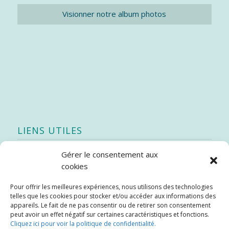
Visionner notre album photos
LIENS UTILES
Gérer le consentement aux
Quoi de neuf
cookies
SEAO
Pour offrir les meilleures expériences, nous utilisons des technologies
Stratégie québécoise d’économie d’eau potable
telles que les cookies pour stocker et/ou accéder aux informations des
Bibliothèque
appareils. Le fait de ne pas consentir ou de retirer son consentement
peut avoir un effet négatif sur certaines caractéristiques et fonctions.
Météo locale
Cliquez ici pour voir la politique de confidentialité.