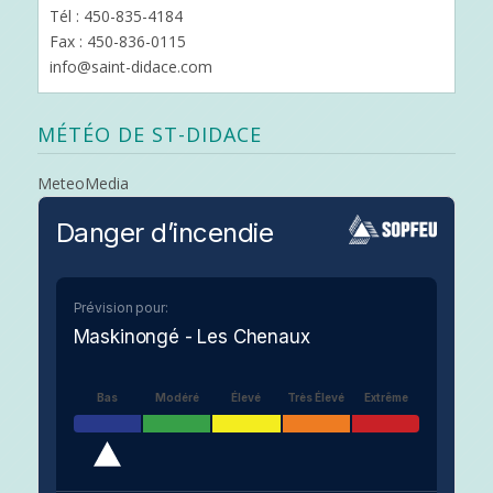
Tél : 450-835-4184
Fax : 450-836-0115
info@saint-didace.com
MÉTÉO DE ST-DIDACE
MeteoMedia
Danger d’incendie
Prévision pour:
Maskinongé - Les Chenaux
Bas
Modéré
Élevé
Très Élevé
Extrême