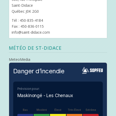
Saint-Didace
Québec J0K 2G0
Tél : 450-835-4184
Fax : 450-836-0115
info@saint-didace.com
MÉTÉO DE ST-DIDACE
MeteoMedia
Danger d’incendie
Prévision pour:
Maskinongé - Les Chenaux
Bas
Modéré
Élevé
Très Élevé
Extrême