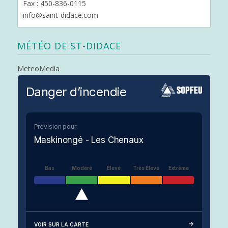
Fax : 450-836-0115
info@saint-didace.com
MÉTÉO DE ST-DIDACE
MeteoMedia
Danger d’incendie
Prévision pour:
Maskinongé - Les Chenaux
Bas
Modéré
Élevé
Très Élevé
Extrême
VOIR SUR LA CARTE