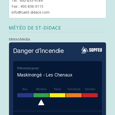
Tél : 450-835-4184
Fax : 450-836-0115
info@saint-didace.com
MÉTÉO DE ST-DIDACE
MeteoMedia
Danger d’incendie
Prévision pour:
Maskinongé - Les Chenaux
Bas
Modéré
Élevé
Très Élevé
Extrême