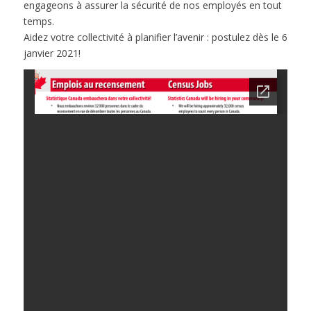
engageons à assurer la sécurité de nos employés en tout
temps.
Aidez votre collectivité à planifier l’avenir : postulez dès le 6
janvier 2021!