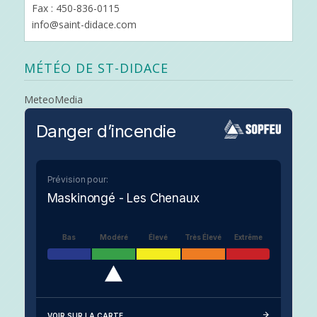
Fax : 450-836-0115
info@saint-didace.com
MÉTÉO DE ST-DIDACE
MeteoMedia
Danger d’incendie
Prévision pour:
Maskinongé - Les Chenaux
Bas
Modéré
Élevé
Très Élevé
Extrême
VOIR SUR LA CARTE