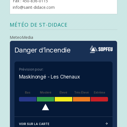
Fax : 450-836-0115
info@saint-didace.com
MÉTÉO DE ST-DIDACE
MeteoMedia
Danger d’incendie
Prévision pour:
Maskinongé - Les Chenaux
Bas
Modéré
Élevé
Très Élevé
Extrême
VOIR SUR LA CARTE