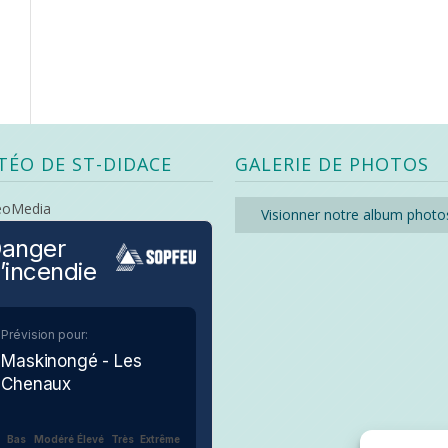
TÉO DE ST-DIDACE
GALERIE DE PHOTOS
eoMedia
Visionner notre album photo
anger
’incendie
Prévision pour:
Maskinongé - Les
Chenaux
Bas
Modéré
Élevé
Très
Extrême