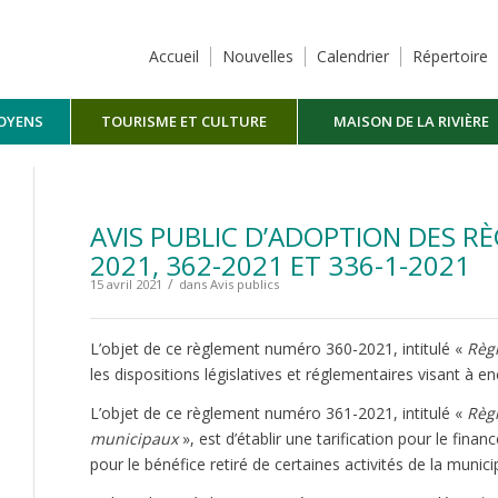
Accueil
Nouvelles
Calendrier
Répertoire
TOYENS
TOURISME ET CULTURE
MAISON DE LA RIVIÈRE
MASKINONGÉ
AVIS PUBLIC D’ADOPTION DES RÈ
2021, 362-2021 ET 336-1-2021
/
15 avril 2021
dans
Avis publics
L’objet de ce règlement numéro 360-2021, intitulé «
Règl
les dispositions législatives et réglementaires visant à en
L’objet de ce règlement numéro 361-2021, intitulé «
Règl
municipaux
», est d’établir une tarification pour le financ
pour le bénéfice retiré de certaines activités de la munici