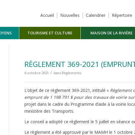
Accueil
Nouvelles
Calendrier
Répertoire
TOYENS
TOURISME ET CULTURE
MAISON DE LA RIVIÈRE
MASKINONGÉ
RÈGLEMENT 369-2021 (EMPRUNT
/
6 octobre 2021
dans
Règlements
L’objet de ce règlement 369-2021, intitulé «
Règlement d
emprunt de 1 198 791 $ pour des travaux de voirie sur
projet dans le cadre du Programme d’aide à la voirie lo
ministère des Transports.
Le conseil a adopté ce règlement le 5 juillet en séance or
Le règlement a été approuvé par le MAMH le 1 octobre 