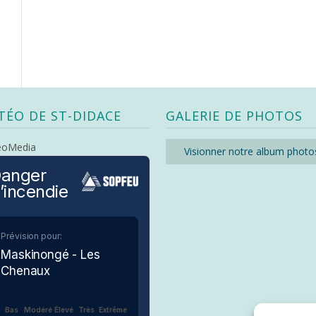
TÉO DE ST-DIDACE
GALERIE DE PHOTOS
eoMedia
Visionner notre album photo
anger
’incendie
Prévision pour:
Maskinongé - Les
Chenaux
Bas
Modéré
Élevé
Très
Extrême