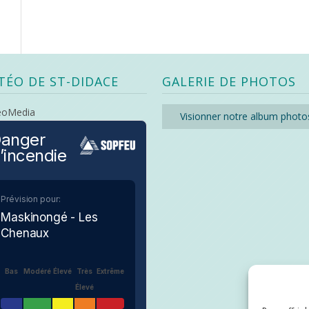
TÉO DE ST-DIDACE
GALERIE DE PHOTOS
eoMedia
Visionner notre album photo
anger
’incendie
Prévision pour:
Maskinongé - Les
Chenaux
Bas
Modéré
Élevé
Très
Extrême
Élevé