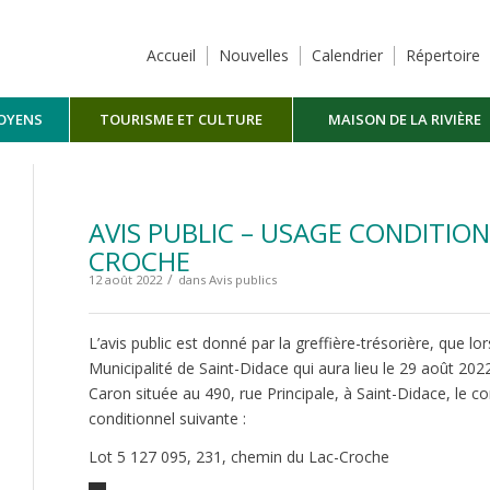
Accueil
Nouvelles
Calendrier
Répertoire
TOYENS
TOURISME ET CULTURE
MAISON DE LA RIVIÈRE
MASKINONGÉ
AVIS PUBLIC – USAGE CONDITION
CROCHE
/
12 août 2022
dans
Avis publics
L’avis public est donné par la greffière-trésorière, que lo
Municipalité de Saint-Didace qui aura lieu le 29 août 202
Caron située au 490, rue Principale, à Saint-Didace, le c
conditionnel suivante :
Lot 5 127 095, 231, chemin du Lac-Croche