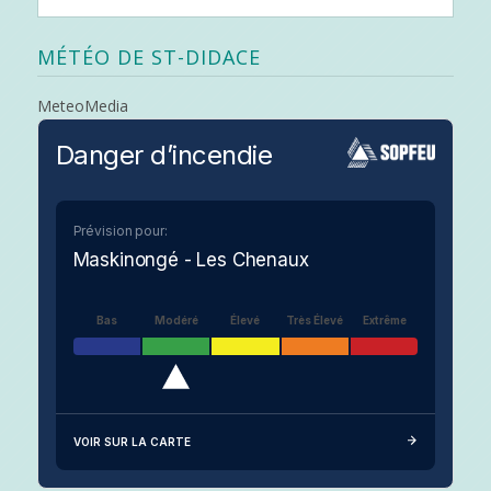
MÉTÉO DE ST-DIDACE
MeteoMedia
Danger d’incendie
Prévision pour:
Maskinongé - Les Chenaux
Bas
Modéré
Élevé
Très Élevé
Extrême
VOIR SUR LA CARTE