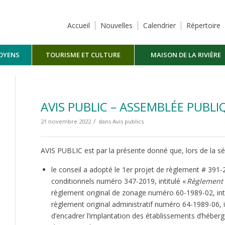
Accueil
Nouvelles
Calendrier
Répertoire
TOYENS
TOURISME ET CULTURE
MAISON DE LA RIVIÈRE
MASKINONGÉ
AVIS PUBLIC – ASSEMBLÉE PUBL
/
21 novembre 2022
dans
Avis publics
AVIS PUBLIC est par la présente donné que, lors de la s
le conseil a adopté le 1er projet de règlement # 391
conditionnels numéro 347-2019, intitulé «
Règlement 
règlement original de zonage numéro 60-1989-02, inti
règlement original administratif numéro 64-1989-06, i
d’encadrer l’implantation des établissements d’héberge