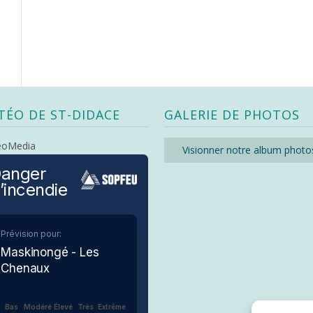
TÉO DE ST-DIDACE
GALERIE DE PHOTOS
eoMedia
Visionner notre album photo
anger
’incendie
Prévision pour:
Maskinongé - Les
Chenaux
Bas
Modéré
Élevé
Très
Extrême