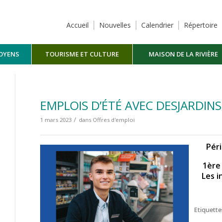
Accueil
Nouvelles
Calendrier
Répertoire
TOYENS
TOURISME ET CULTURE
MAISON DE LA RIVIÈRE
MASKINONGÉ
EMPLOIS D’ÉTÉ AVEC DESJARDINS
/
1 mars 2023
dans
Offres d'emploi
Péri
1ère 
Les i
Etiquettes