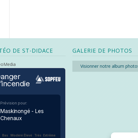
TÉO DE ST-DIDACE
GALERIE DE PHOTOS
eoMedia
Visionner notre album photo
anger
’incendie
Prévision pour:
Maskinongé - Les
Chenaux
Bas
Modéré
Élevé
Très
Extrême