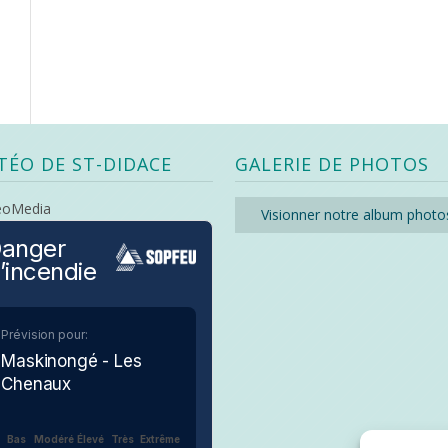
TÉO DE ST-DIDACE
GALERIE DE PHOTOS
eoMedia
Visionner notre album photo
anger
’incendie
Prévision pour:
Maskinongé - Les
Chenaux
Bas
Modéré
Élevé
Très
Extrême