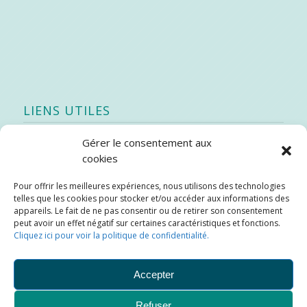
LIENS UTILES
Gérer le consentement aux
Quoi de neuf
cookies
SEAO
Pour offrir les meilleures expériences, nous utilisons des technologies
Stratégie québécoise d’économie d’eau potable
telles que les cookies pour stocker et/ou accéder aux informations des
Bibliothèque
appareils. Le fait de ne pas consentir ou de retirer son consentement
peut avoir un effet négatif sur certaines caractéristiques et fonctions.
Météo locale
Cliquez ici pour voir la politique de confidentialité.
SOPFEU
Accepter
Refuser