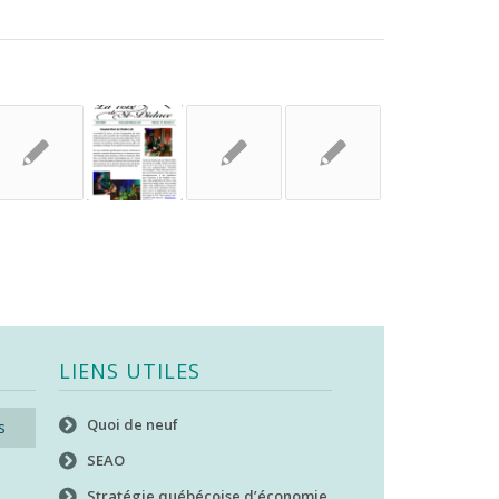
LIENS UTILES
Quoi de neuf
s
SEAO
Stratégie québécoise d’économie