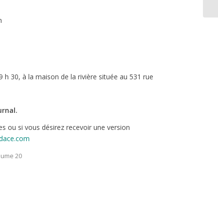
n
 h 30, à la maison de la rivière située au 531 rue
urnal.
es ou si vous désirez recevoir une version
idace.com
lume 20