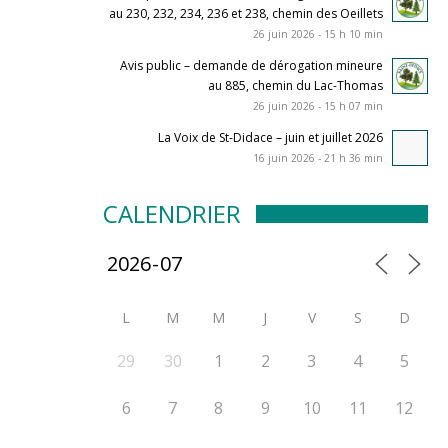
au 230, 232, 234, 236 et 238, chemin des Oeillets
26 juin 2026 - 15 h 10 min
Avis public – demande de dérogation mineure
au 885, chemin du Lac-Thomas
26 juin 2026 - 15 h 07 min
La Voix de St-Didace – juin et juillet 2026
16 juin 2026 - 21 h 36 min
CALENDRIER
L
M
M
J
V
S
D
29
30
1
2
3
4
5
6
7
8
9
10
11
12