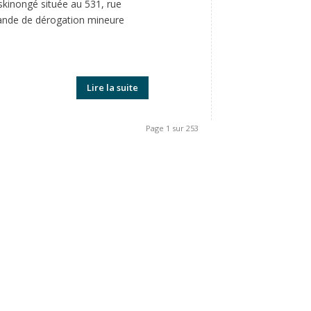
skinongé située au 531, rue
emande de dérogation mineure
Lire la suite
Page 1 sur 253