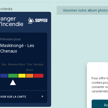
eoMedia
Visionner notre album photo
anger
’incendie
Prévision pour:
Maskinongé - Les
Chenaux
Bas
Modéré
Élevé
Très
Extrême
Élevé
Pour offrir 
cookies pou
consentir ou
caractéristi
VOIR SUR LA CARTE
Ac