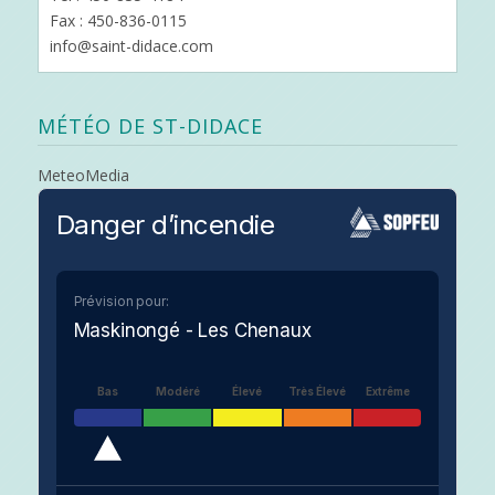
Fax : 450-836-0115
info@saint-didace.com
MÉTÉO DE ST-DIDACE
MeteoMedia
Danger d’incendie
Prévision pour:
Maskinongé - Les Chenaux
Bas
Modéré
Élevé
Très Élevé
Extrême