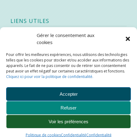
LIENS UTILES
Gérer le consentement aux
Quoi de neuf
cookies
SEAO
Pour offrir les meilleures expériences, nous utilisons des technologies
Stratégie québécoise d’économie d’eau potable
telles que les cookies pour stocker et/ou accéder aux informations des
Bibliothèque
appareils. Le fait de ne pas consentir ou de retirer son consentement
peut avoir un effet négatif sur certaines caractéristiques et fonctions.
Météo locale
Cliquez ici pour voir la politique de confidentialité.
SOPFEU
Accepter
Refuser
Municipalité de Saint-Didace -
Conception :
Kajoom.Ca
Voir les préférences
Ajouter aux favoris
Plan du site
Liens utiles
Politique de cookies
Confidentialité
Confidentialité