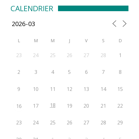
CALENDRIER
L
M
M
J
V
S
D
23
24
25
26
27
28
1
2
3
4
5
6
7
8
9
10
11
12
13
14
15
18
17
19
20
21
22
16
23
24
25
26
27
28
29