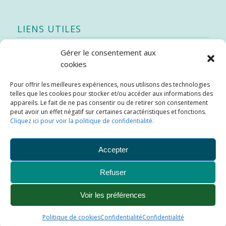
LIENS UTILES
Gérer le consentement aux
Quoi de neuf
cookies
SEAO
Pour offrir les meilleures expériences, nous utilisons des technologies
Stratégie québécoise d’économie d’eau potable
telles que les cookies pour stocker et/ou accéder aux informations des
Bibliothèque
appareils. Le fait de ne pas consentir ou de retirer son consentement
peut avoir un effet négatif sur certaines caractéristiques et fonctions.
Météo locale
Cliquez ici pour voir la politique de confidentialité.
SOPFEU
Accepter
Refuser
Municipalité de Saint-Didace -
Conception :
Kajoom.Ca
Voir les préférences
Ajouter aux favoris
Plan du site
Liens utiles
Politique de cookies
Confidentialité
Confidentialité
Conditions d’utilisation
Confidentialité
Nous joindre