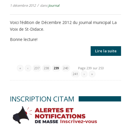
/
1 décembre 2012
dans
Journal
Voici l’édition de Décembre 2012 du journal municipal La
Voix de St-Didace.
Bonne lecture!
Lire la suite
«
‹
237
238
239
240
Page 239 sur 253
241
›
»
INSCRIPTION CITAM