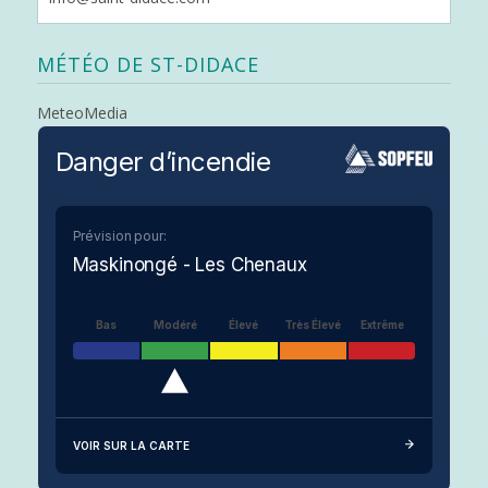
MÉTÉO DE ST-DIDACE
MeteoMedia
Danger d’incendie
Prévision pour:
Maskinongé - Les Chenaux
Bas
Modéré
Élevé
Très Élevé
Extrême
VOIR SUR LA CARTE