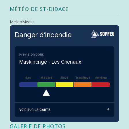
MÉTÉO DE ST-DIDACE
MeteoMedia
Danger d’incendie
Prévision pour:
Maskinongé - Les Chenaux
Bas
Modéré
Élevé
Très Élevé
Extrême
VOIR SUR LA CARTE
GALERIE DE PHOTOS