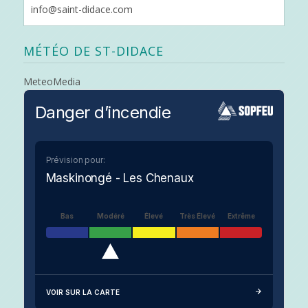
info@saint-didace.com
MÉTÉO DE ST-DIDACE
MeteoMedia
Danger d’incendie
Prévision pour:
Maskinongé - Les Chenaux
Bas
Modéré
Élevé
Très Élevé
Extrême
VOIR SUR LA CARTE