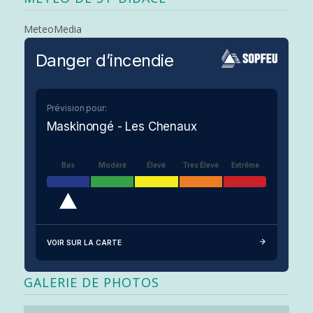
MeteoMedia
Danger d’incendie
Prévision pour:
Maskinongé - Les Chenaux
Bas
Modéré
Élevé
Très Élevé
Extrême
VOIR SUR LA CARTE
GALERIE DE PHOTOS