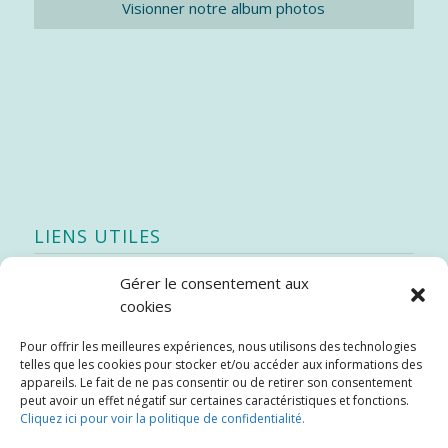
Visionner notre album photos
LIENS UTILES
Gérer le consentement aux
Quoi de neuf
cookies
SEAO
Pour offrir les meilleures expériences, nous utilisons des technologies
Stratégie québécoise d’économie d’eau potable
telles que les cookies pour stocker et/ou accéder aux informations des
Bibliothèque
appareils. Le fait de ne pas consentir ou de retirer son consentement
peut avoir un effet négatif sur certaines caractéristiques et fonctions.
Météo locale
Cliquez ici pour voir la politique de confidentialité.
SOPFEU