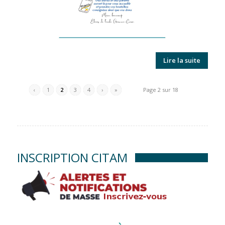
Lire la suite
‹
1
2
3
4
›
»
Page 2 sur 18
INSCRIPTION CITAM