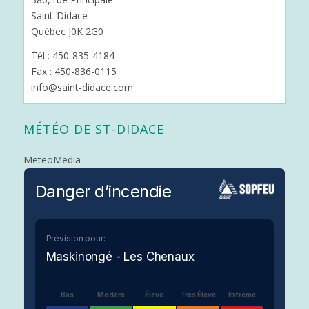
Saint-Didace
Québec J0K 2G0
Tél : 450-835-4184
Fax : 450-836-0115
info@saint-didace.com
MÉTÉO DE ST-DIDACE
MeteoMedia
Danger d’incendie
Prévision pour:
Maskinongé - Les Chenaux
Bas
Modéré
Élevé
Très Élevé
Extrême