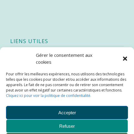
LIENS UTILES
Gérer le consentement aux
Quoi de neuf
cookies
SEAO
Pour offrir les meilleures expériences, nous utilisons des technologies
Stratégie québécoise d’économie d’eau potable
telles que les cookies pour stocker et/ou accéder aux informations des
Bibliothèque
appareils. Le fait de ne pas consentir ou de retirer son consentement
peut avoir un effet négatif sur certaines caractéristiques et fonctions.
Météo locale
Cliquez ici pour voir la politique de confidentialité.
SOPFEU
Accepter
Refuser