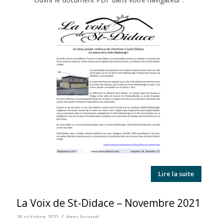
Lire la suite
La Voix de St-Didace – Novembre 2021
/
26 octobre 2021
dans
Journal