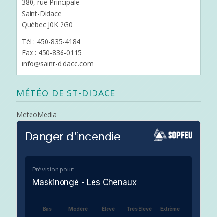
380, rue Principale
Saint-Didace
Québec J0K 2G0
Tél : 450-835-4184
Fax : 450-836-0115
info@saint-didace.com
MÉTÉO DE ST-DIDACE
MeteoMedia
Danger d’incendie
Prévision pour:
Maskinongé - Les Chenaux
Bas
Modéré
Élevé
Très Élevé
Extrême