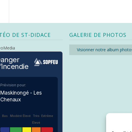
TÉO DE ST-DIDACE
GALERIE DE PHOTOS
eoMedia
Visionner notre album photo
anger
’incendie
Prévision pour:
Maskinongé - Les
Chenaux
Bas
Modéré
Élevé
Très
Extrême
Élevé