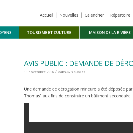
Accueil
Nouvelles
Calendrier
Répertoire
TOYENS
TOURISME ET CULTURE
MAISON DE LA RIVIÈRE
MASKINONGÉ
AVIS PUBLIC : DEMANDE DE DÉ
/
11 novembre 2016
dans
Avis publics
Une demande de dérogation mineure a été déposée par le
Thomas) aux fins de construire un bâtiment secondaire.