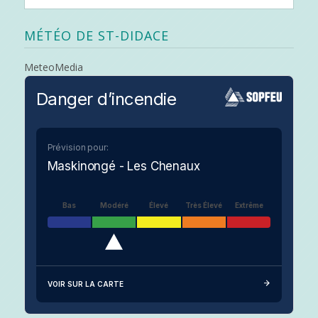
MÉTÉO DE ST-DIDACE
MeteoMedia
Danger d’incendie
Prévision pour:
Maskinongé - Les Chenaux
Bas
Modéré
Élevé
Très Élevé
Extrême
VOIR SUR LA CARTE