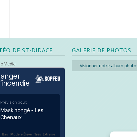
TÉO DE ST-DIDACE
GALERIE DE PHOTOS
eoMedia
Visionner notre album photo
anger
’incendie
Prévision pour:
Maskinongé - Les
Chenaux
Bas
Modéré
Élevé
Très
Extrême