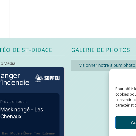
TÉO DE ST-DIDACE
GALERIE DE PHOTOS
eoMedia
Visionner notre album photo
anger
’incendie
Pour offrir 
cookies pou
consentir ou
Prévision pour:
caractéristi
Maskinongé - Les
Chenaux
Ac
Bas
Modéré
Élevé
Très
Extrême