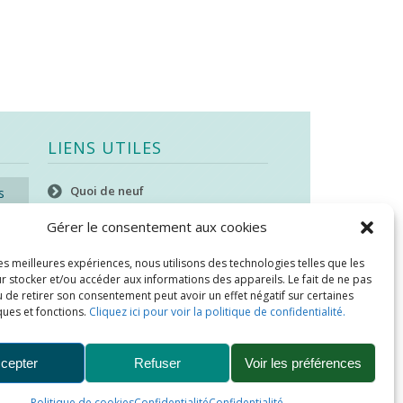
LIENS UTILES
Quoi de neuf
s
SEAO
Gérer le consentement aux cookies
Stratégie québécoise d’économie
les meilleures expériences, nous utilisons des technologies telles que les
d’eau potable
r stocker et/ou accéder aux informations des appareils. Le fait de ne pas
 de retirer son consentement peut avoir un effet négatif sur certaines
Bibliothèque
ques et fonctions.
Cliquez ici pour voir la politique de confidentialité.
Météo locale
SOPFEU
cepter
Refuser
Voir les préférences
Politique de cookies
Confidentialité
Confidentialité