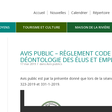
Accueil
Nouvelles
Calendrier
Répertoire
TOYENS
TOURISME ET CULTURE
MAISON DE LA RIVIÈRE
MASKINONGÉ
AVIS PUBLIC – RÈGLEMENT CODE
DÉONTOLOGIE DES ÉLUS ET EMP
/
17 mai 2019
dans
Avis publics
Avis public est par la présente donné que lors de la séa
323-2019 et 331-1-2019.