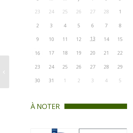
23
24
25
26
27
28
1
2
3
4
5
6
7
8
13
9
10
11
12
14
15
17
18
19
20
21
22
16
23
24
25
26
27
28
29
La Voix de St-Didace –
Mai 2019
30
31
1
2
3
4
5
À NOTER