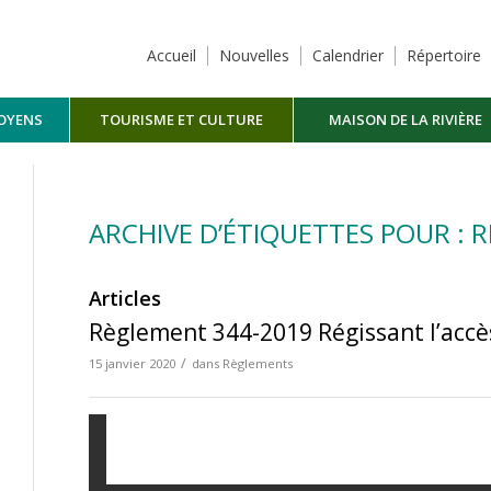
Accueil
Nouvelles
Calendrier
Répertoire
TOYENS
TOURISME ET CULTURE
MAISON DE LA RIVIÈRE
MASKINONGÉ
ARCHIVE D’ÉTIQUETTES POUR : 
Articles
Règlement 344-2019 Régissant l’accè
/
15 janvier 2020
dans
Règlements