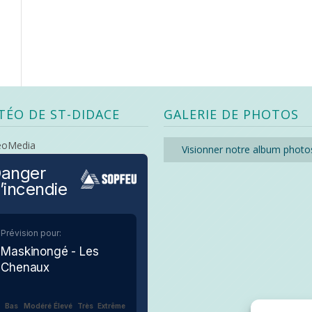
TÉO DE ST-DIDACE
GALERIE DE PHOTOS
eoMedia
Visionner notre album photo
anger
’incendie
Prévision pour:
Maskinongé - Les
Chenaux
Bas
Modéré
Élevé
Très
Extrême