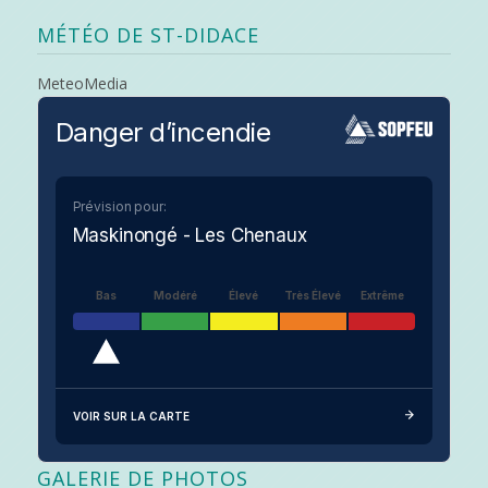
MÉTÉO DE ST-DIDACE
MeteoMedia
Danger d’incendie
Prévision pour:
Maskinongé - Les Chenaux
Bas
Modéré
Élevé
Très Élevé
Extrême
VOIR SUR LA CARTE
GALERIE DE PHOTOS