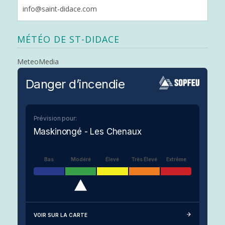
info@saint-didace.com
MÉTÉO DE ST-DIDACE
MeteoMedia
Danger d’incendie
Prévision pour:
Maskinongé - Les Chenaux
Bas
Modéré
Élevé
Très Élevé
Extrême
VOIR SUR LA CARTE