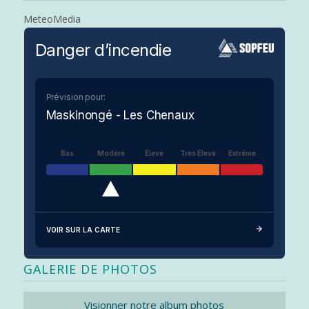
MeteoMedia
Danger d’incendie
Prévision pour:
Maskinongé - Les Chenaux
Bas
Modéré
Élevé
Très Élevé
Extrême
VOIR SUR LA CARTE
GALERIE DE PHOTOS
Visionner notre album photos