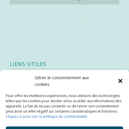
LIENS UTILES
Gérer le consentement aux
Quoi de neuf
cookies
SEAO
Pour offrir les meilleures expériences, nous utilisons des technologies
Stratégie québécoise d’économie d’eau potable
telles que les cookies pour stocker et/ou accéder aux informations des
Bibliothèque
appareils. Le fait de ne pas consentir ou de retirer son consentement
peut avoir un effet négatif sur certaines caractéristiques et fonctions.
Météo locale
Cliquez ici pour voir la politique de confidentialité.
SOPFEU